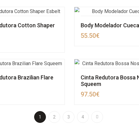
edutora Cotton Shaper
Body Modelador Cueca
55.50
€
dutora Brazilian Flare
Cinta Redutora Bossa 
Squeem
97.50
€
1
2
3
4