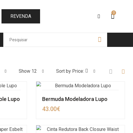
0
REVENDA
Show 12
Sort by Price:
ole Lupo
Bermuda Modeladora Lupo
43.00
€