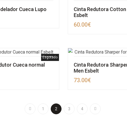
delador Cueca Lupo
Cinta Redutora Cotton
Esbelt
60.00
€
Esgotado
dutor Cueca normal
Cinta Redutora Sharper
Men Esbelt
73.00
€
1
2
3
4