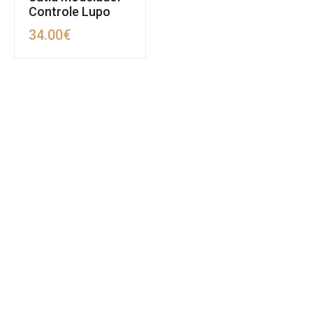
Controle Lupo
34.00
€
MAPA DO SITE
SOBRE NÓS
REVENDA
POLÍTICA DE PRIVACIDADE