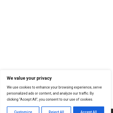
TERMOS & CONDIÇÕES
TROCAS E DEVOLUÇÕES
MINHA CONTA
LIVRO DE RECLAMAÇÕES
SUBSCREVA A NOSSA NEWSLETTER
SUBSCREVER
We value your privacy
We use cookies to enhance your browsing experience, serve
personalized ads or content, and analyze our traffic. By
clicking "Accept All", you consent to our use of cookies.
COMERLING LDA ® 2020 | DESIGN POR: ❤ Z89 DEVELOP
Customize
Reject All
Accept All
0
0