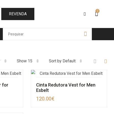
0
REVENDA
w
Show 15
Sort by Default
 for
Cinta Redutora Vest for Men
Esbelt
120.00
€