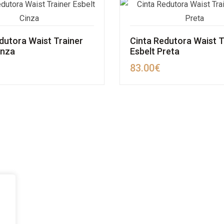
dutora Waist Trainer
Cinta Redutora Waist T
inza
Esbelt Preta
83.00
€
MAPA DO SITE
SUBS
SOBRE NÓS
TROCAS E DEVOLUÇÕES
REVENDA
MINHA CONTA
SU
POLÍTICA DE PRIVACIDADE
LIVRO DE RECLAMAÇÕES