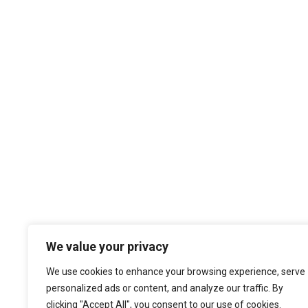
We value your privacy
We use cookies to enhance your browsing experience, serve
COMERLING LDA ® 2020 | DESIGN POR: ❤ Z89
personalized ads or content, and analyze our traffic. By
DEVELOP
clicking "Accept All", you consent to our use of cookies.