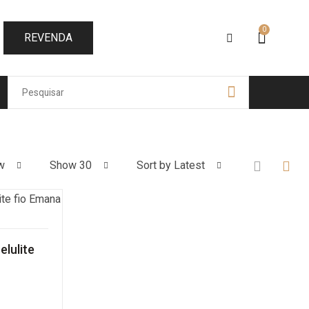
0
REVENDA
w
Show 30
Sort by Latest
lulite