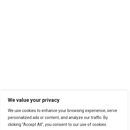
POLÍTICA DE PRIVACIDADE
TERMOS & CONDIÇÕES
TROCAS E DEVOLUÇÕES
MINHA CONTA
LIVRO DE RECLAMAÇÕES
SUBSCREVA A NOSSA NEWSLETTER
SUBSCREVER
We value your privacy
We use cookies to enhance your browsing experience, serve
personalized ads or content, and analyze our traffic. By
clicking "Accept All", you consent to our use of cookies.
COMERLING LDA ® 2020 | DESIGN POR: ❤ Z89 DEVELOP