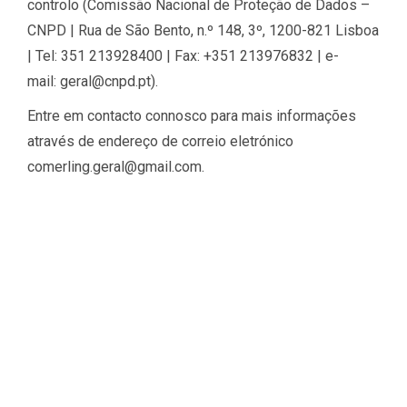
controlo (Comissão Nacional de Proteção de Dados –
CNPD | Rua de São Bento, n.º 148, 3º, 1200-821 Lisboa
| Tel: 351 213928400 | Fax: +351 213976832 | e-
mail: geral@cnpd.pt).
Entre em contacto connosco para mais informações
através de endereço de correio eletrónico
comerling.geral@gmail.com
.
MAPA DO SITE
SOBRE NÓS
REVENDA