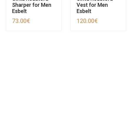
Sharper for Men
Vest for Men
Esbelt
Esbelt
73.00
€
120.00
€
MAPA DO SITE
SOBRE NÓS
REVENDA
POLÍTICA DE PRIVACIDADE
TERMOS & CONDIÇÕES