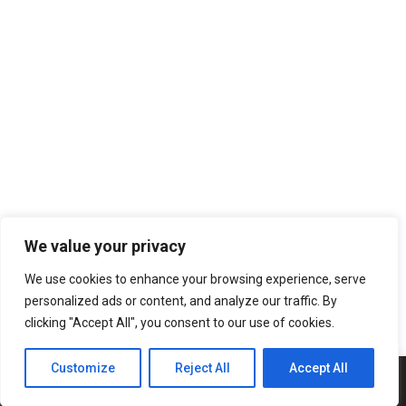
TROCAS E DEVOLUÇÕES
MINHA CONTA
LIVRO DE RECLAMAÇÕES
SUBSCREVA A NOSSA NEWSLETTER
SUBSCREVER
We value your privacy
We use cookies to enhance your browsing experience, serve
personalized ads or content, and analyze our traffic. By
clicking "Accept All", you consent to our use of cookies.
COMERLING LDA ® 2020 | DESIGN POR: ❤ Z89 DEVELOP
Customize
Reject All
Accept All
0
0