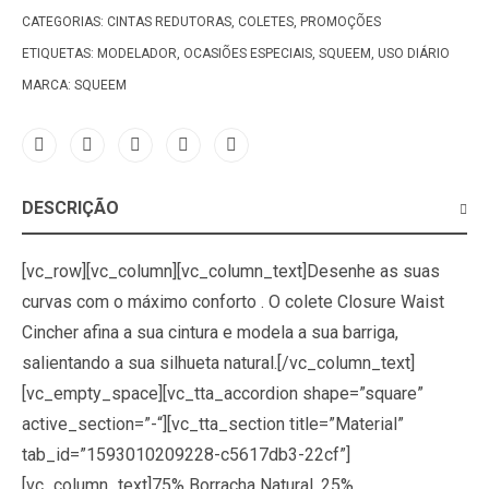
CATEGORIAS:
CINTAS REDUTORAS
,
COLETES
,
PROMOÇÕES
ETIQUETAS:
MODELADOR
,
OCASIÕES ESPECIAIS
,
SQUEEM
,
USO DIÁRIO
MARCA:
SQUEEM
DESCRIÇÃO
[vc_row][vc_column][vc_column_text]Desenhe as suas
curvas com o máximo conforto . O colete Closure Waist
Cincher afina a sua cintura e modela a sua barriga,
salientando a sua silhueta natural.[/vc_column_text]
[vc_empty_space][vc_tta_accordion shape=”square”
active_section=”-“][vc_tta_section title=”Material”
tab_id=”1593010209228-c5617db3-22cf”]
[vc_column_text]75% Borracha Natural, 25%