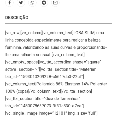
DESCRIÇÃO
[vc_row][vc_column][vc_column_text]LOBA SLIM, uma
linha concebida especialmente para realçar a beleza
feminina, valorizando as suas curvas e proporcionando-
lhe uma silhueta sensual..[/vc_column_text]
[vc_empty_space][vc_tta_accordion shape=”square”
active_section=”-“][vc_tta_section title=”Material”
tab_id=”1593010209228-c5617db3-22cf”]
[vc_column_text]Poliamida 86% Elastano 14% Poliester
100% (copa)[/vc_column_text][/vc_tta_section]
[vc_tta_section title=”Guia de Tamanhos”
tab_id=”1480078637073-9f37a530-e7ee”]
[vc_single_image image=”12181″ img_size=”full”]