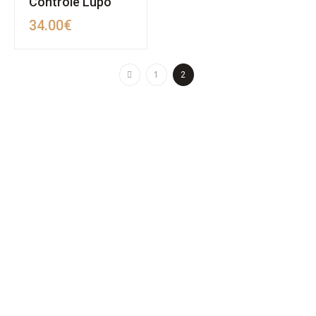
Controle Lupo
34.00
€
1
2
MAPA DO SITE
SOBRE NÓS
REVENDA
POLÍTICA DE PRIVACIDADE
TERMOS & CONDIÇÕES