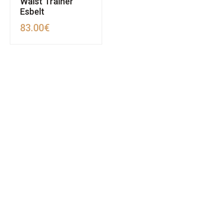
Waist Trainer
Esbelt
83.00
€
MAPA DO SITE
SOBRE NÓS
REVENDA
POLÍTICA DE PRIVACIDADE
TERMOS & CONDIÇÕES