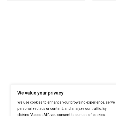
We value your privacy
We use cookies to enhance your browsing experience, serve
COMERLING LDA ® 2020 | DESIGN POR: ❤ Z89
personalized ads or content, and analyze our traffic. By
DEVELOP
clicking "Accept All", you consent to our use of cookies.